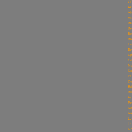
C
Ak
Alt
As
BI
Be
Be
Bi
Ho
Bo
Up
Co
M
De
Pe
Du
Ed
Bu
Fi
Pe
Re
Ra
Lo
14
Ik