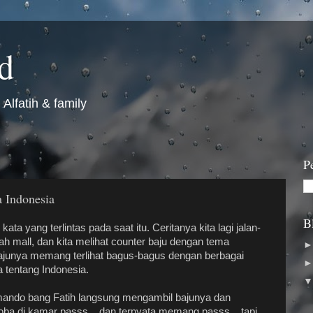
id
Alfatih & family
P
 Indonesia
B
kata yang terlintas pada saat itu. Ceritanya kita lagi jalan-
uah mall, dan kita melihat counter baju dengan tema
bajunya memang terlihat bagus-bagus dengan berbagai
tentang Indonesia.
mando bang Fatih langsung mengambil bajunya dan
ba di kamar passs... dan ternyata memang passs... tapi