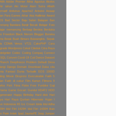
DMA
Adobe Premier
Afina
Agustus
Akelos
hir tahun
Aki Motor
Alam Sutra
Alfatih
ernatif
Antivirus
Apache2
Arduino
Asiaap
ian Para Games
Athar
Atta Halilintar
Award
OS
Bad Sector
Baju Safari
Balapan
Ban
renang
Bandara
Banjir
Becak
Belajar Foto
lajar memancing
Berbagi
Berdoa
Berduka
ke Freedom
Black Merom
Blogger
Boneka
rta
Botak
Buah Bintaro
Bulutangkis. Sepak
la
CDMA Venus VT21
CakePHP
Cara
grade Wordpress
Cekal
Cileduk
Citra Raya
deIgniter
Codec
Coding
Compaq
Connect
ySQL
Convert
Covid-19
Cuti
Dance
Dataset
'Ranch
Deepfreeze Problem
Default
Desa
langi
Django
Domain
Download
Duka cita
nia Fantasi
Dunia Terbalik
EOS 1000D
iting Movie
Ekspresi
Executeable
Fatih 5
lan
Fatih di cukur
Film Kartun
Filmora 9
refox
Fish
Fitna
Flobo
Free
Funbike
Gaji
rtama
Game
Gocart
Gundul
HDAT2
HDD
generator
Happy Birthday
Hard disk
Hari
ya
Hari Raya Qurban
Hibernate
Hujan
I
ve Indonesia
IIS
Ice Cream
Idola
Idul Adha
29H
Idul Fitri 1429H
Idul Fitri 1430H
Ikan
an Patin
Imlek
Ipad
JauntePE
Jeep
Jumper