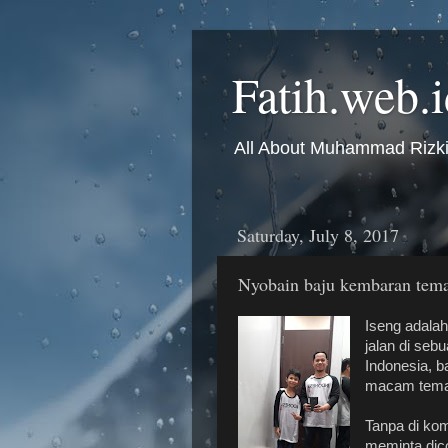
Fatih.web.
All About Muhammad Rizki 
Saturday, July 8, 2017
Nyobain baju kembaran tema
Iseng adalah 
jalan di seb
Indonesia, 
macam tema 
Tanpa di ko
meminta dico