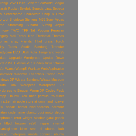
rangi
Save Flash
Schism
SeaWorld
Seagull
jarah Rupiah
Selebriti
Sepeda Lipat
Sepeda
as
Servername
Shareware
Shop & Drive
ortcut
Shutdown
Siemens M65
Sony Vegas
tec
Streaming
Suharto
Surfing Anyer
mfony
TAVO
TPP
Tali Pocong Perawan
ngcity Mall
Terapi Ikan
Thininstall
Thomas
omas amp; Friends
Tiket gratis
Torch
lay
Trans Studio Bandung
Transfer
ndycam DVD
Ultah Kota Tangerang ke-25
date
Upgrade Wordpress
Upside Down
rd
VBNET
Venus VT10
Video
Virus
Vitamin
fat
Wamp
Wamp5
Warisan
Web Application
amework
Windows Essentials Codec Pack
ndows XP
Wisata Bandung
Wisata Museum
sata Unik
Wordpess
Wordpress 2.7
rdpress to Blogger
Worm
XP Codec Pack
mpp Ubuntu
YouTuber pemula
Youtuber
hra
Zen
air
apple store
at command huawei
20
bedak
bentol
bind-address
carefour
tatan
code name ubuntu
cuci motor
debug
epfreeze
error widget sidebar
gatal
gosok
i
httpd
huqwei e220
inggris
internet
panlagi.com
kirim sms di ubuntu
kulit
ncuci
metropolis
mobile connect ubuntu