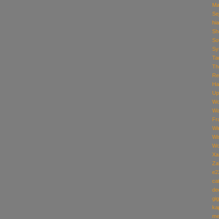
Ma
Se
hi
Sh
So
Sy
Ta
Th
Re
Ha
Up
Wo
Wa
Fr
Wi
Wi
Wo
Xa
Za
e2
ca
de
gig
ka
me