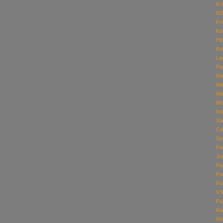
K-
KI
Fr
Ka
Hi
Ko
La
Pa
Ma
Ma
Me
Mo
In
Xa
Co
So
Pa
Jo
Pa
Po
Po
V3
Pu
Ra
Re