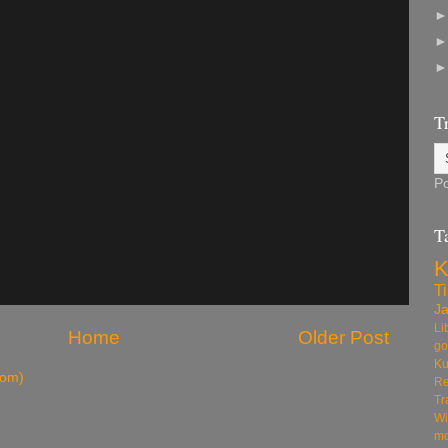
T
P
T
K
T
Ja
Li
Home
Older Post
g
Ku
tom)
Re
Tr
Wi
m