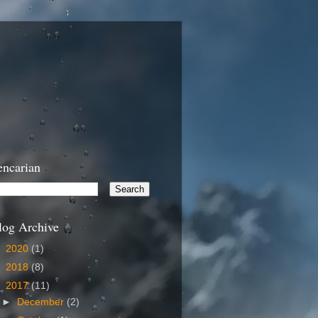
encarian
log Archive
►
2020
(1)
►
2018
(8)
▼
2017
(11)
►
December
(2)