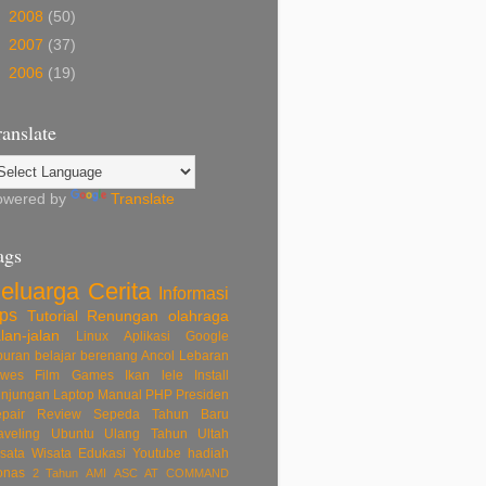
►
2008
(50)
►
2007
(37)
►
2006
(19)
ranslate
owered by
Translate
ags
eluarga
Cerita
Informasi
ips
Tutorial
Renungan
olahraga
lan-jalan
Linux
Aplikasi
Google
buran
belajar
berenang
Ancol
Lebaran
owes
Film
Games
Ikan lele
Install
njungan
Laptop
Manual
PHP
Presiden
pair
Review
Sepeda
Tahun Baru
aveling
Ubuntu
Ulang Tahun
Ultah
sata
Wisata Edukasi
Youtube
hadiah
onas
2 Tahun
AMI
ASC
AT COMMAND