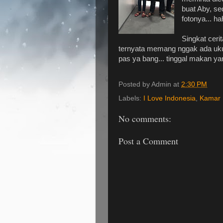
buat Aby, se
fotonya... h
Singkat ceri
ternyata memang nggak ada uku
pas ya bang... tinggal makan ya
Posted by
Admin
at
2:30 PM
Labels:
I Love Indonesia
,
Kamar 
No comments:
Post a Comment