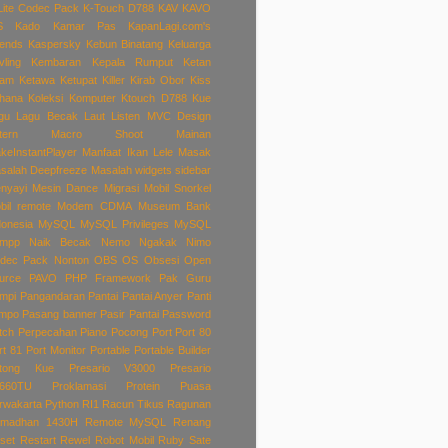
Lite Codec Pack
K-Touch D788
KAV
KAVO
S
Kado
Kamar Pas
KapanLagi.com's
iends
Kaspersky
Kebun Binatang
Keluarga
vling
Kembaran
Kepala Rumput
Ketan
tam
Ketawa
Ketupat
Killer
Kirab Obor
Kiss
hana
Koleksi
Komputer
Ktouch D788
Kue
gu
Lagu Becak
Laut
Listen
MVC Design
tern
Macro Shoot
Mainan
keInstantPlayer
Manfaat Ikan Lele
Masak
salah Deepfreeze
Masalah widgets sidebar
nyayi
Mesin Dance
Migrasi
Mobil Snorkel
bil remote
Modem CDMA
Museum Bank
donesia
MySQL
MySQL Privileges
MySQL
mpp
Naik Becak
Nemo
Ngakak
Nimo
dec Pack
Nonton
OBS
OS
Obsesi
Open
urce
PAVO
PHP Framework
Pak Guru
mpi
Pangandaran
Pantai
Pantai Anyer
Panti
mpo
Pasang banner
Pasir Pantai
Password
tch
Perpecahan
Piano
Pocong
Port
Port 80
rt 81
Port Monitor
Portable
Portable Builder
tong Kue
Presario V3000
Presario
660TU
Proklamasi
Protein
Puasa
rwakarta
Python
RI1
Racun Tikus
Ragunan
madhan 1430H
Remote MySQL
Renang
set
Restart
Rewel
Robot Mobil
Ruby
Sate