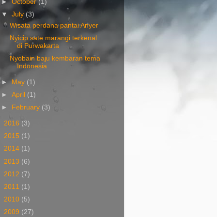
►
October
(1)
▼
July
(3)
Wisata perdana pantai Anyer
Nyicip sate marangi terkenal
di Purwakarta
Nyobain baju kembaran tema
Indonesia
►
May
(1)
►
April
(1)
►
February
(3)
►
2016
(3)
►
2015
(1)
►
2014
(1)
►
2013
(6)
►
2012
(7)
►
2011
(1)
►
2010
(5)
►
2009
(27)