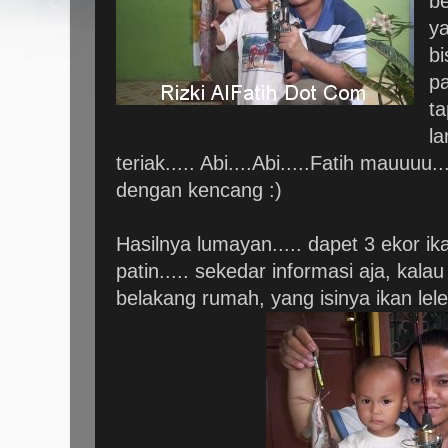
b
y
b
pa
ta
la
teriak..... Abi....Abi.....Fatih mauuuu....
dengan kencang :)
Hasilnya lumayan..... dapet 3 ekor ik
patin..... sekedar informasi aja, kala
belakang rumah, yang isinya ikan lele