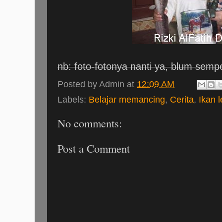
nb: foto-fotonya nanti ya, blum sempe
Posted by
Admin
at
12:09 AM
Labels:
Belajar memancing
,
Cerita
,
Ikan l
No comments:
Post a Comment