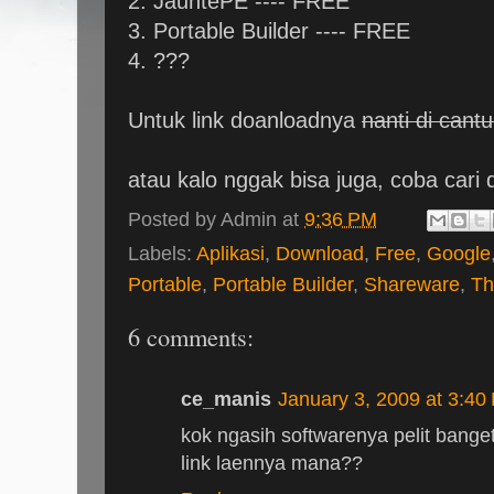
2. JauntePE ---- FREE
3. Portable Builder ---- FREE
4. ???
Untuk link doanloadnya
nanti di cant
atau kalo nggak bisa juga, coba cari d
Posted by
Admin
at
9:36 PM
Labels:
Aplikasi
,
Download
,
Free
,
Google
Portable
,
Portable Builder
,
Shareware
,
Th
6 comments:
ce_manis
January 3, 2009 at 3:40
kok ngasih softwarenya pelit banget
link laennya mana??